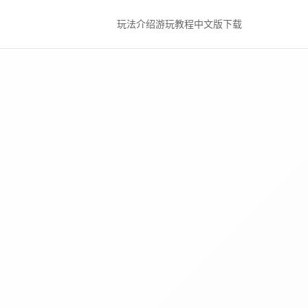
玩法介绍
游玩教程
中文版下载