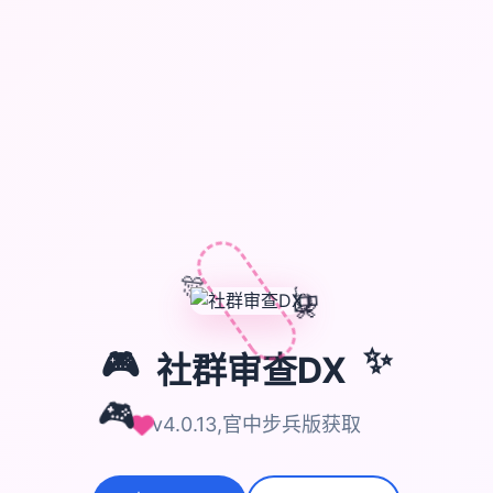
🎊
🎈
🎁
✨
🎮
社群审查DX
🎮
v4.0.13,官中步兵版获取