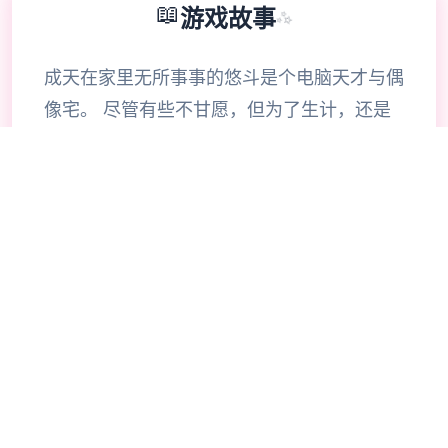
📖
游戏故事
✨
成天在家里无所事事的悠斗是个电脑天才与偶
像宅。 尽管有些不甘愿，但为了生计，还是
在接到社群平台Facibook的邀请后，成为了
审查素材的社群审查员，负责将违反社群规范
的图片Ban掉。 没想到乏味无聊的审查工
作，竟然让他察觉了公寓管理员人妻美沙、无
与伦比爱的偶像优衣、还有教会的修女梨花她
们不为人知的秘密。 同首时间，悠斗也察觉
当他在工作上犯错，将情色素材不小心流出，
公寓周遭的人们以及电视上播报的新闻素材似
乎渐渐进入有首些不对劲。 好像整个社会的
道德界线变得混乱，大家越来越性开放… 软