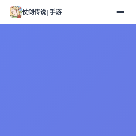
仗剑传说|手游