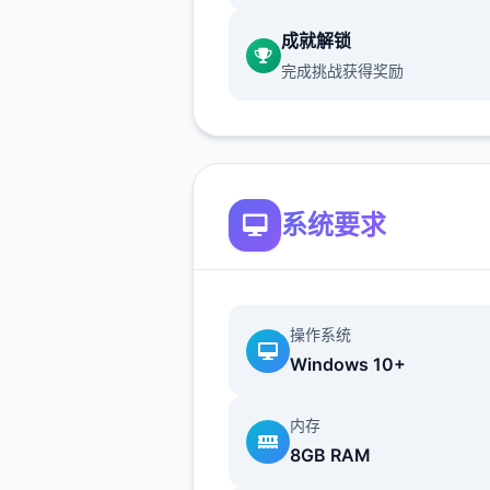
戏，但目前体育仓库尚未实装
成就解锁
保健室原本计划在特定时机解
完成挑战获得奖励
但为方便进度报告版感受，现
为人物等级≥10时开放
新增毛剃除功能
系统要求
当前可以用剃刀自由修剪毛形
该功能其实早已开发实现，但
添加到UI中，此前无法在正式
操作系统
中使用。
Windows 10+
由于剃刀加入物品栏会导致道
海量，目前暂需通过涂鸦功能
内存
使用（未来可能调整）
8GB RAM