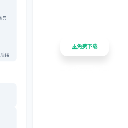
完整版游戏，免费体验
2.3M+
4.9/5
900K+
/核显
总下载量
用户评分
活跃用户
免费下载
含后续
安全下载
高速安装
完全免费
客服支持
ang