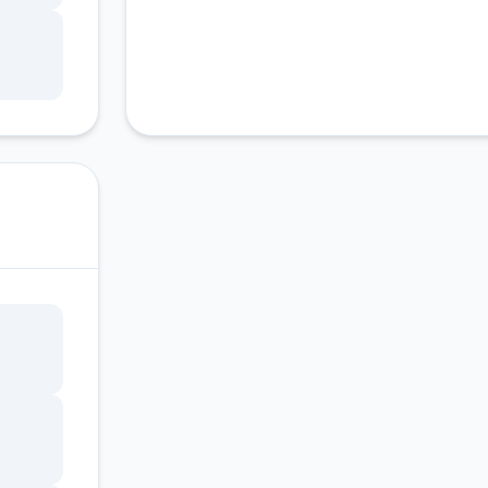
锁，
调整
状
因未
作品
具过
面板