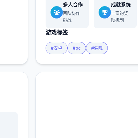
多
多人合作
成就系统
团队协作
丰富的奖
挑战
励机制
游戏标签
#安卓
#pc
#催眠
在线下载 催眠app|中文
官网