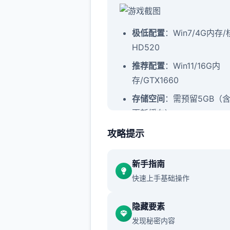
​极低配置​
​：Win7/4G内存
HD520
​推荐配置​
​：Win11/16G内
存/GTX1660
​存储空间​
​：需预留5GB（
更新缓存）
攻略提示
催眠app技巧：
新手指南
快速上手基础操作
新增chuang戏功能
当前可以进行床戏教学了
隐藏要素
发现秘密内容
体育仓库和保健室均可触发chu