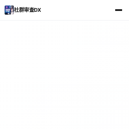
社群审查DX