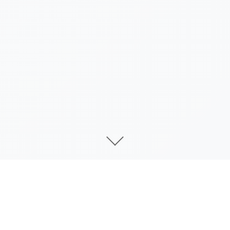
game介绍