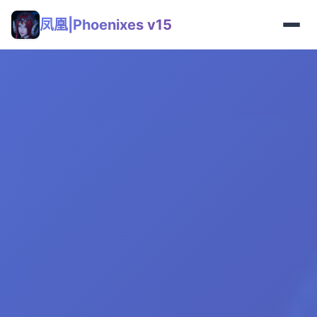
凤凰|Phoenixes v15